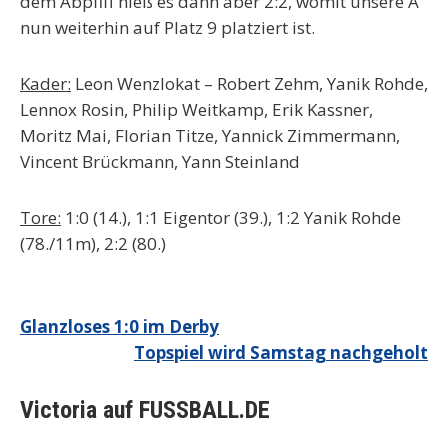
dem Abpfiff hieß es dann aber 2:2, womit unsere A
nun weiterhin auf Platz 9 platziert ist.
Kader:
Leon Wenzlokat – Robert Zehm, Yanik Rohde,
Lennox Rosin, Philip Weitkamp, Erik Kassner,
Moritz Mai, Florian Titze, Yannick Zimmermann,
Vincent Brückmann, Yann Steinland
Tore:
1:0 (14.), 1:1 Eigentor (39.), 1:2 Yanik Rohde
(78./11m), 2:2 (80.)
Beitragsnavigation
Glanzloses 1:0 im Derby
Topspiel wird Samstag nachgeholt
Victoria auf FUSSBALL.DE