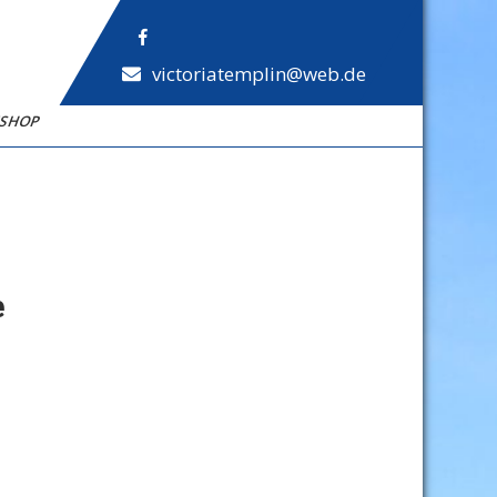
victoriatemplin@web.de
NSHOP
e