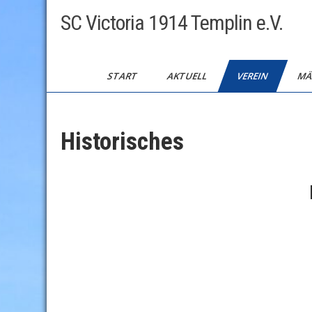
Skip
SC Victoria 1914 Templin e.V.
to
content
START
AKTUELL
VEREIN
MÄ
Historisches