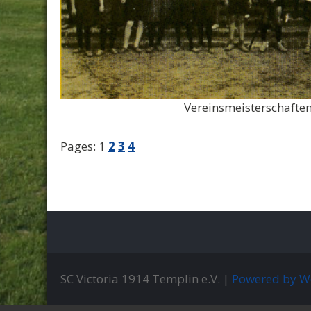
Vereinsmeisterschafte
Pages:
1
2
3
4
SC Victoria 1914 Templin e.V. |
Powered by W