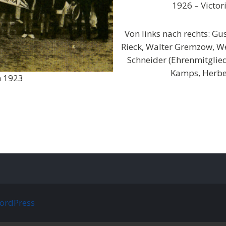
1926 – Victor
Von links nach rechts: Gu
Rieck, Walter Gremzow, Wer
Schneider (Ehrenmitglied
Kamps, Herbert
n 1923
ordPress