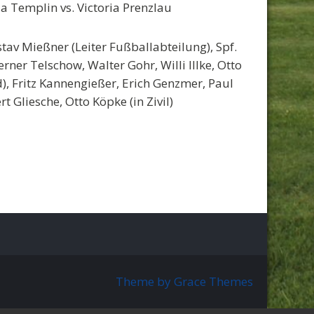
ia Templin vs. Victoria Prenzlau
stav Mießner (Leiter Fußballabteilung), Spf.
ner Telschow, Walter Gohr, Willi Illke, Otto
), Fritz Kannengießer, Erich Genzmer, Paul
 Gliesche, Otto Köpke (in Zivil)
Theme by Grace Themes