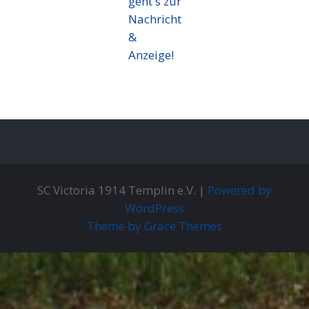
geht's zur
Nachricht
&
Anzeige!
SC Victoria 1914 Templin e.V. |
Powered by
WordPress
Theme by Grace Themes