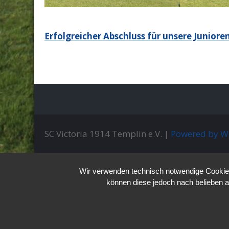
Beitragsnavigation
Erfolgreicher Abschluss für unsere Juniore
SC Victoria 1914 Templin e.V. |
Powered by W
Wir verwenden technisch notwendige Cookies 
können diese jedoch nach belieben a