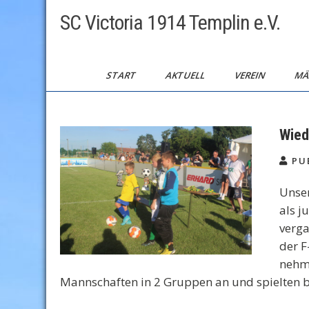
Skip
SC Victoria 1914 Templin e.V.
to
content
START
AKTUELL
VEREIN
MÄ
Wied
PUB
Unse
als j
verga
der F
nehme
Mannschaften in 2 Gruppen an und spielten 