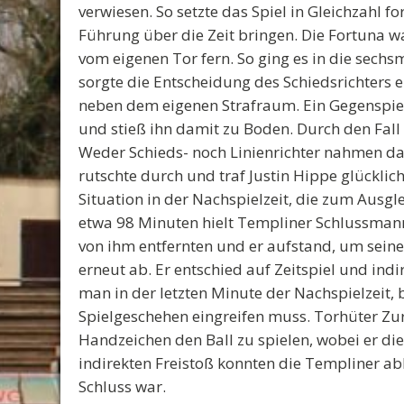
verwiesen. So setzte das Spiel in Gleichzahl f
Führung über die Zeit bringen. Die Fortuna war
vom eigenen Tor fern. So ging es in die sechsm
sorgte die Entscheidung des Schiedsrichters e
neben dem eigenen Strafraum. Ein Gegenspiele
und stieß ihn damit zu Boden. Durch den Fall 
Weder Schieds- noch Linienrichter nahmen da
rutschte durch und traf Justin Hippe glücklich 
Situation in der Nachspielzeit, die zum Ausgl
etwa 98 Minuten hielt Templiner Schlussmann Z
von ihm entfernten und er aufstand, um seine
erneut ab. Er entschied auf Zeitspiel und indir
man in der letzten Minute der Nachspielzeit, 
Spielgeschehen eingreifen muss. Torhüter Zur
Handzeichen den Ball zu spielen, wobei er dies
indirekten Freistoß konnten die Templiner a
Schluss war.