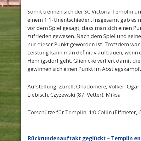
Somit trennen sich der SC Victoria Templin und
einem 1:1-Unentschieden. Insgesamt gab es n
vor dem Spiel gesagt, dass man sich einen P
zufrieden gewesen. Nach dem Spiel und seine
nur dieser Punkt geworden ist. Trotzdem war di
Leistung kann man definitiv aufbauen, wenn
Hennigsdorf geht. Glienicke verliert damit d
gewinnen sich einen Punkt im Abstiegskampf.
Aufstellung: Zurell, Ohadomere, Völker, Ogar (7
Liebisch, Czyzewski (87. Vetter), Miksa
Torschütze für Templin: 1:0 Collin (Elfmeter, 6
Beitragsnavigation
Rückrundenauftakt geglückt – Templin en