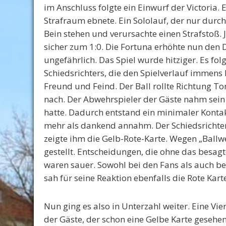
im Anschluss folgte ein Einwurf der Victoria. 
Strafraum ebnete. Ein Sololauf, der nur durch
Bein stehen und verursachte einen Strafstoß. 
sicher zum 1:0. Die Fortuna erhöhte nun den D
ungefährlich. Das Spiel wurde hitziger. Es fo
Schiedsrichters, die den Spielverlauf immens 
Freund und Feind. Der Ball rollte Richtung Tor
nach. Der Abwehrspieler der Gäste nahm sein
hatte. Dadurch entstand ein minimaler Kontak
mehr als dankend annahm. Der Schiedsrichter
zeigte ihm die Gelb-Rote-Karte. Wegen „Ballw
gestellt. Entscheidungen, die ohne das besag
waren sauer. Sowohl bei den Fans als auch bei
sah für seine Reaktion ebenfalls die Rote Kart
Nun ging es also in Unterzahl weiter. Eine Vie
der Gäste, der schon eine Gelbe Karte geseh