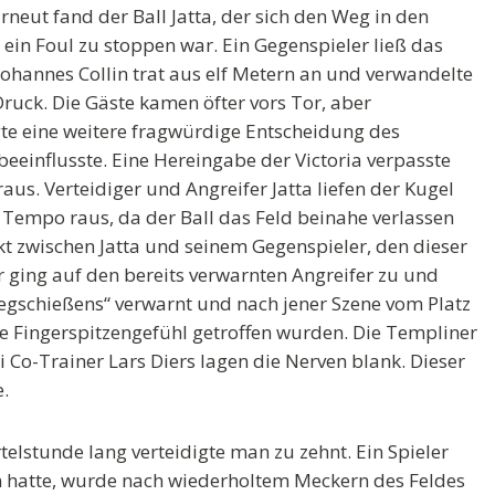
Erneut fand der Ball Jatta, der sich den Weg in den
 ein Foul zu stoppen war. Ein Gegenspieler ließ das
Johannes Collin trat aus elf Metern an und verwandelte
ruck. Die Gäste kamen öfter vors Tor, aber
lgte eine weitere fragwürdige Entscheidung des
beeinflusste. Eine Hereingabe der Victoria verpasste
aus. Verteidiger und Angreifer Jatta liefen der Kugel
 Tempo raus, da der Ball das Feld beinahe verlassen
t zwischen Jatta und seinem Gegenspieler, den dieser
 ging auf den bereits verwarnten Angreifer zu und
egschießens“ verwarnt und nach jener Szene vom Platz
te Fingerspitzengefühl getroffen wurden. Die Templiner
 Co-Trainer Lars Diers lagen die Nerven blank. Dieser
e.
rtelstunde lang verteidigte man zu zehnt. Ein Spieler
en hatte, wurde nach wiederholtem Meckern des Feldes