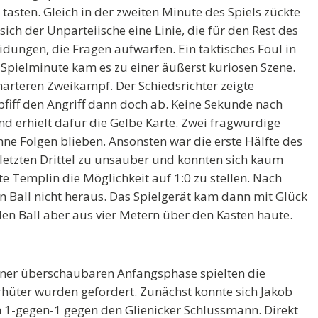
u tasten. Gleich in der zweiten Minute des Spiels zückte
sich der Unparteiische eine Linie, die für den Rest des
eidungen, die Fragen aufwarfen. Ein taktisches Foul in
 Spielminute kam es zu einer äußerst kuriosen Szene.
ärteren Zweikampf. Der Schiedsrichter zeigte
 pfiff den Angriff dann doch ab. Keine Sekunde nach
und erhielt dafür die Gelbe Karte. Zwei fragwürdige
ohne Folgen blieben. Ansonsten war die erste Hälfte des
letzten Drittel zu unsauber und konnten sich kaum
te Templin die Möglichkeit auf 1:0 zu stellen. Nach
n Ball nicht heraus. Das Spielgerät kam dann mit Glück
den Ball aber aus vier Metern über den Kasten haute.
iner überschaubaren Anfangsphase spielten die
rhüter wurden gefordert. Zunächst konnte sich Jakob
im 1-gegen-1 gegen den Glienicker Schlussmann. Direkt