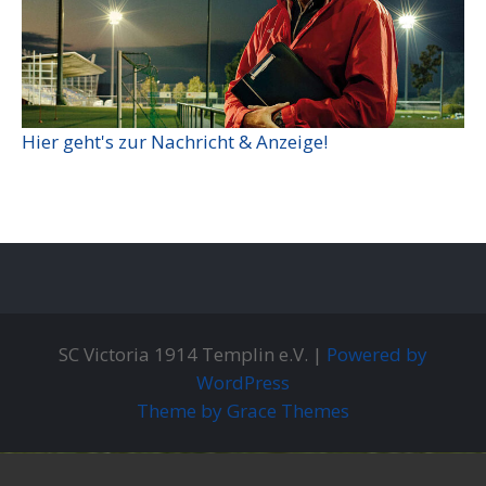
Hier geht's zur Nachricht & Anzeige!
SC Victoria 1914 Templin e.V. |
Powered by
WordPress
Theme by Grace Themes