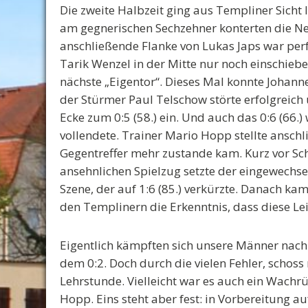
Die zweite Halbzeit ging aus Templiner Sicht l
am gegnerischen Sechzehner konterten die Neus
anschließende Flanke von Lukas Japs war perf
Tarik Wenzel in der Mitte nur noch einschieb
nächste „Eigentor“. Dieses Mal konnte Johannes
der Stürmer Paul Telschow störte erfolgreich 
Ecke zum 0:5 (58.) ein. Und auch das 0:6 (66.)
vollendete. Trainer Mario Hopp stellte ansch
Gegentreffer mehr zustande kam. Kurz vor Sch
ansehnlichen Spielzug setzte der eingewechs
Szene, der auf 1:6 (85.) verkürzte. Danach kam
den Templinern die Erkenntnis, dass diese Le
Eigentlich kämpften sich unsere Männer nach
dem 0:2. Doch durch die vielen Fehler, schoss 
Lehrstunde. Vielleicht war es auch ein Wachrü
Hopp. Eins steht aber fest: in Vorbereitung 