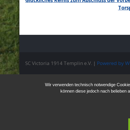
Beitragsnavigation
Glückliches Remis zum Abschluss der Vorb
Tors
SC Victoria 1914 Templin e.V. |
Powered by W
Wir verwenden technisch notwendige Cookies 
können diese jedoch nach belieben a