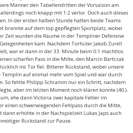
nsere Männer den Tabellendritten der Vorsaison am
allerdings noch knapp mit 1:2 verlor. Doch auch dieses
en. In der ersten halben Stunde hatten beide Teams
t brannte auf dem top gepflegten Sportplatz, wobei
r Zeit wurden die Räume in der Templiner Defensive
Gelegenheiten kam. Nachdem Torhüter Jakob Zurell
ielt, war er dann in der 33. Minute beim 0:1 machtlos.
einen scharfen Pass in die Mitte, den Marcin Bartczak
ücklich ins Tor fiel. Bitterer Rückstand, wobei unsere
e Templin auf einmal mehr vom Spiel und war durch
. So fehlte Philipp Schramm nur ein Schritt, nachdem
legte, aber im letzten Moment noch klären konnte (40.).
um, ehe dann Victoria zwei kapitale Fehler im
ker einen schwerwiegenden Fehlpass durch die Mitte,
d dann erhöhte in der Nachspielzeit Lukas Japs auch
 unnötiger Rückstand zur Pause.