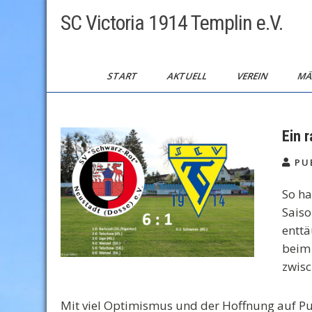
Skip
SC Victoria 1914 Templin e.V.
to
content
START
AKTUELL
VEREIN
MÄ
Ein 
PUB
So ha
Saiso
enttä
beim 
zwisc
Mit viel Optimismus und der Hoffnung auf Pu