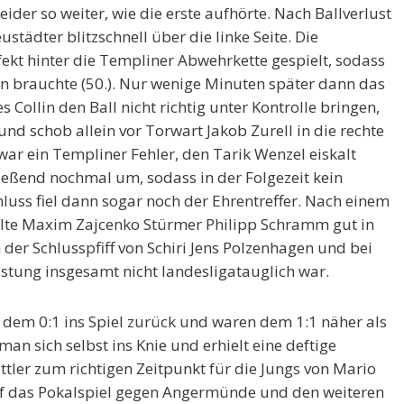
eider so weiter, wie die erste aufhörte. Nach Ballverlust
tädter blitzschnell über die linke Seite. Die
ekt hinter die Templiner Abwehrkette gespielt, sodass
en brauchte (50.). Nur wenige Minuten später dann das
 Collin den Ball nicht richtig unter Kontrolle bringen,
und schob allein vor Torwart Jakob Zurell in die rechte
 war ein Templiner Fehler, den Tarik Wenzel eiskalt
ließend nochmal um, sodass in der Folgezeit kein
luss fiel dann sogar noch der Ehrentreffer. Nach einem
elte Maxim Zajcenko Stürmer Philipp Schramm gut in
 der Schlusspfiff von Schiri Jens Polzenhagen und bei
istung insgesamt nicht landesligatauglich war.
 dem 0:1 ins Spiel zurück und waren dem 1:1 näher als
man sich selbst ins Knie und erhielt eine deftige
ttler zum richtigen Zeitpunkt für die Jungs von Mario
auf das Pokalspiel gegen Angermünde und den weiteren