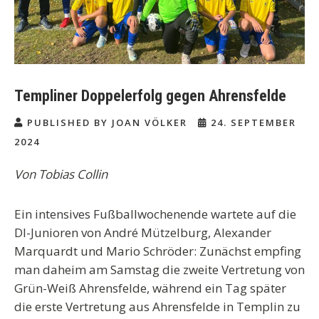
Templiner Doppelerfolg gegen Ahrensfelde
PUBLISHED BY JOAN VÖLKER
24. SEPTEMBER
2024
Von Tobias Collin
Ein intensives Fußballwochenende wartete auf die
DI-Junioren von André Mützelburg, Alexander
Marquardt und Mario Schröder: Zunächst empfing
man daheim am Samstag die zweite Vertretung von
Grün-Weiß Ahrensfelde, während ein Tag später
die erste Vertretung aus Ahrensfelde in Templin zu