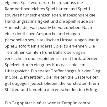
eigenen Spiel war derart hoch, sodass die
Randberliner leichtes Spiel hatten und Spiel 1
souverän für sich entschieden. Insbesondere die
Handlungsschnelligkeit und die Spielfreude der
Ahrensfelder war positiv hervorzuheben. Nach
einer deutlichen Ansprache und einigen
personellen sowie taktischen Umstellungen war in
Spiel 2 sofort ein anderes Spiel zu erkennen. Die
Templiner konnten frühe Balleroberungen
verzeichnen und erspielten sich mit fortlaufender
Spielzeit durch ein gutes Kurzpassspiel ein
Übergewicht. Ein später Treffer sorgte für den Sieg
in Spiel 2. Im letzten Spiel hielten die Gäste weiter
gut dagegen, jedoch blieben die Kurstädter ihrem
Stil treu und landeten den entscheidenden Erfolg.
Ein Tag später hieß es wieder Templin contra