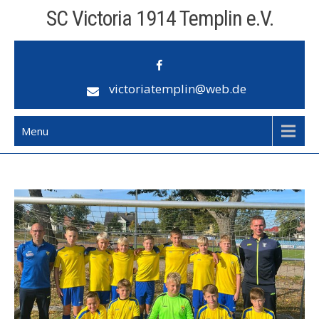
Skip
SC Victoria 1914 Templin e.V.
to
content
victoriatemplin@web.de
Menu