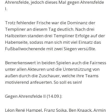
Ahrensfelde, jedoch dieses Mal gegen Ahrensfelde
I.
Trotz fehlender Frische war die Dominanz der
Templiner an diesem Tag deutlich. Nach drei
Halbzeiten standen drei Templiner Erfolge auf der
Habenseite, sodass man sich mit viel Einsatz das
Fußballwochenende mit zwei Siegen versüßte.
Bemerkenswert in beiden Spielen auch die Fairness
unter allen Akteuren und die Unterstützung von
außen durch die Zuschauer, welche ihre Teams
motivierend anfeuerten. So soll es sein!
Gegen Ahrensfelde II (14.09.):
Léon René Hampel, Franz Sojka, Ben Knaack, Armin