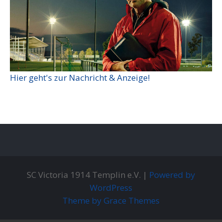
Hier geht's zur Nachricht & Anzeige!
SC Victoria 1914 Templin e.V. |
Powered by
WordPress
Theme by Grace Themes