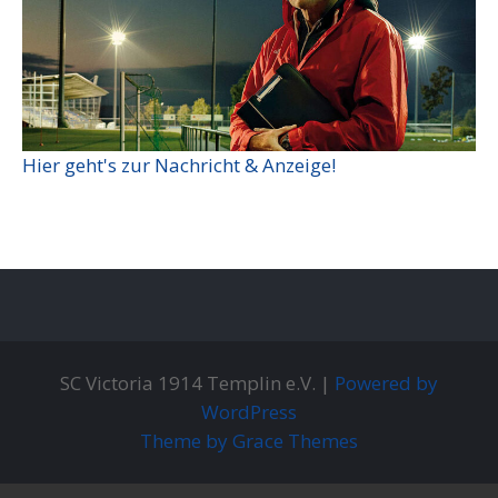
Hier geht's zur Nachricht & Anzeige!
SC Victoria 1914 Templin e.V. |
Powered by
WordPress
Theme by Grace Themes